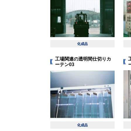
化成品
工場関連の透明間仕切りカ
ーテン03
化成品